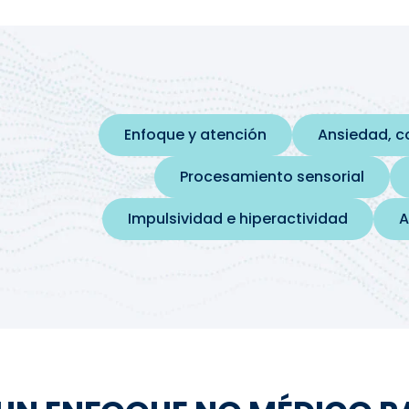
Enfoque y atención
Ansiedad, 
Procesamiento sensorial
Impulsividad e hiperactividad
A