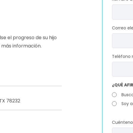
Correo el
e el progreso de su hijo
 más información.
Teléfono 
¿QUÉ AFI
Busco
, TX 78232
Soy a
Cuéntenos