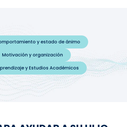
comportamiento y estado de ánimo
Motivación y organización
prendizaje y Estudios Académicos