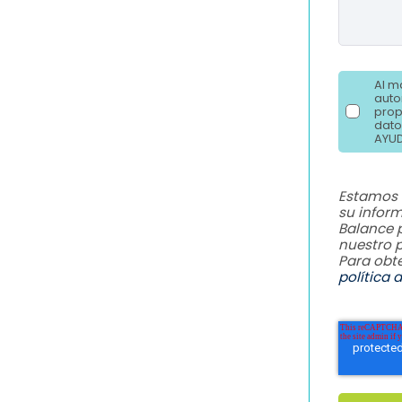
Al m
auto
prop
dato
AYUD
Estamos 
su infor
Balance 
nuestro p
Para obt
política 