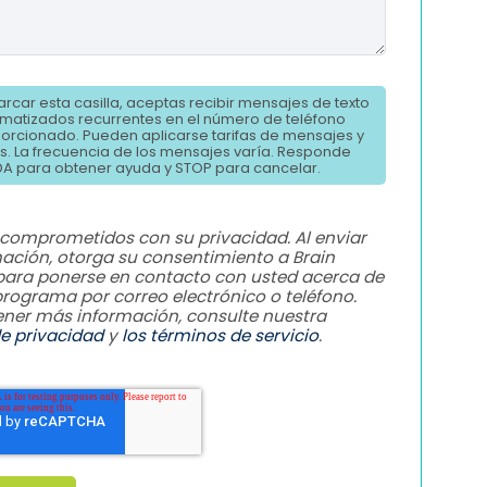
arcar esta casilla, aceptas recibir mensajes de texto
matizados recurrentes en el número de teléfono
orcionado. Pueden aplicarse tarifas de mensajes y
s. La frecuencia de los mensajes varía. Responde
A para obtener ayuda y STOP para cancelar.
comprometidos con su privacidad. Al enviar
mación, otorga su consentimiento a Brain
para ponerse en contacto con usted acerca de
rograma por correo electrónico o teléfono.
ener más información, consulte nuestra
de privacidad
y
los términos de servicio
.