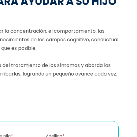
ARA AYUDAR A SU HIJO
ar la concentración, el comportamiento, las
onocimientos de los campos cognitivo, conductual
 que es posible.
á del tratamiento de los síntomas y aborda las
erribarlas, logrando un pequeño avance cada vez.
 pila
*
Apellido
*