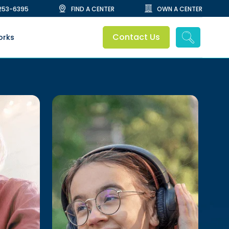
253-6395
FIND A CENTER
OWN A CENTER
Contact Us
orks